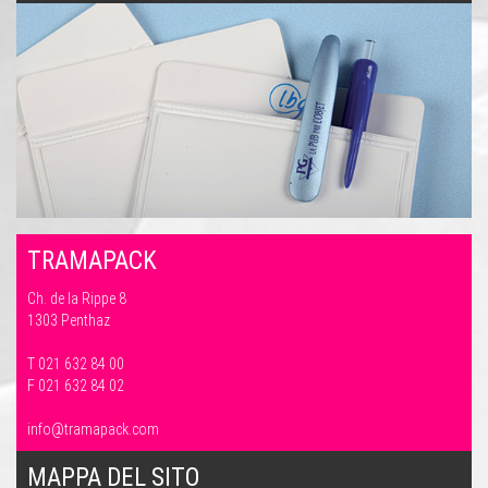
TRAMAPACK
Ch. de la Rippe 8
1303 Penthaz
T 021 632 84 00
F 021 632 84 02
info@tramapack.com
MAPPA DEL SITO