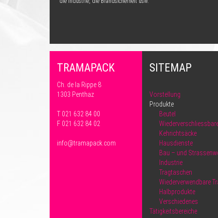
die Industrie, die Brandsicherheit usw.
TRAMAPACK
SITEMAP
Ch. de la Rippe 8
1303 Penthaz
Vorstellung
Produkte
T 021 632 84 00
Beutel
F 021 632 84 02
Wiederverschliessbare
Kehrichtsäcke
info@tramapack.com
Hausdienste
Bau – und Strassenw
Industrie
Tragtaschen
Wiederverwendbare T
Halbprodukte
Verschiedenes
Tätigkeitsbereiche