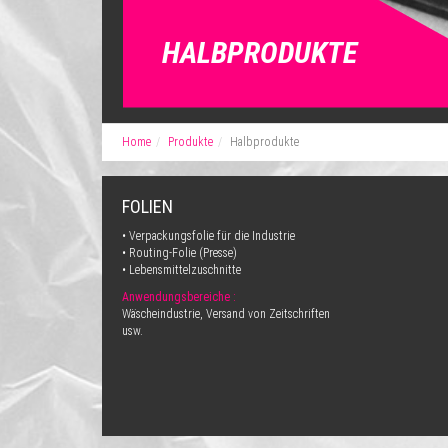
HALBPRODUKTE
Home
Produkte
Halbprodukte
FOLIEN
• Verpackungsfolie für die Industrie
• Routing-Folie (Presse)
• Lebensmittelzuschnitte
Anwendungsbereiche :
Wäscheindustrie, Versand von Zeitschriften
usw.