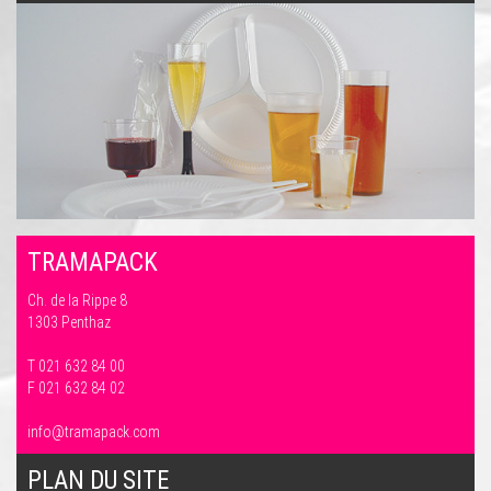
TRAMAPACK
Ch. de la Rippe 8
1303 Penthaz
T 021 632 84 00
F 021 632 84 02
info@tramapack.com
PLAN DU SITE